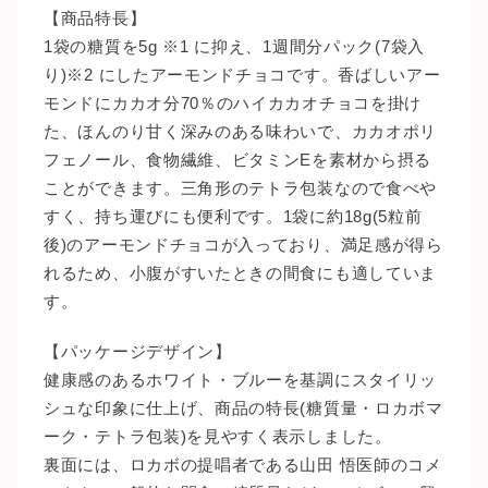
【商品特長】
1袋の糖質を5g ※1 に抑え、1週間分パック(7袋入
り)※2 にしたアーモンドチョコです。香ばしいアー
モンドにカカオ分70％のハイカカオチョコを掛け
た、ほんのり甘く深みのある味わいで、カカオポリ
フェノール、食物繊維、ビタミンEを素材から摂る
ことができます。三角形のテトラ包装なので食べや
すく、持ち運びにも便利です。1袋に約18g(5粒前
後)のアーモンドチョコが入っており、満足感が得ら
れるため、小腹がすいたときの間食にも適していま
す。
【パッケージデザイン】
健康感のあるホワイト・ブルーを基調にスタイリッ
シュな印象に仕上げ、商品の特長(糖質量・ロカボマ
ーク・テトラ包装)を見やすく表示しました。
裏面には、ロカボの提唱者である山田 悟医師のコメ