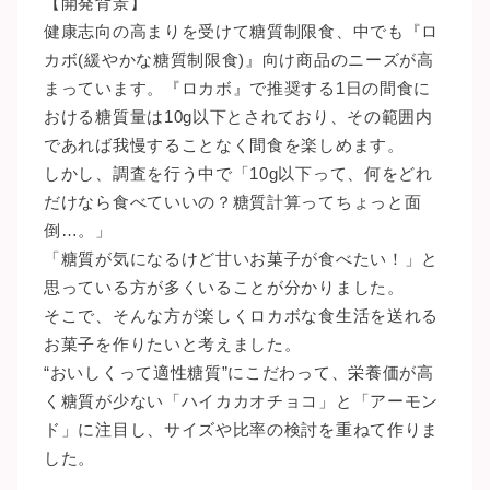
【開発背景】
健康志向の高まりを受けて糖質制限食、中でも『ロ
カボ(緩やかな糖質制限食)』向け商品のニーズが高
まっています。『ロカボ』で推奨する1日の間食に
おける糖質量は10g以下とされており、その範囲内
であれば我慢することなく間食を楽しめます。
しかし、調査を行う中で「10g以下って、何をどれ
だけなら食べていいの？糖質計算ってちょっと面
倒…。」
「糖質が気になるけど甘いお菓子が食べたい！」と
思っている方が多くいることが分かりました。
そこで、そんな方が楽しくロカボな食生活を送れる
お菓子を作りたいと考えました。
“おいしくって適性糖質”にこだわって、栄養価が高
く糖質が少ない「ハイカカオチョコ」と「アーモン
ド」に注目し、サイズや比率の検討を重ねて作りま
した。