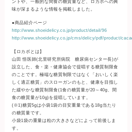
ントや、一般的な間食の糖質量など、ロカボへの興
味が深まるような情報を掲載しました。
●商品紹介ページ
http://www.shoeidelicy.co.jp/product/detail/96
http://www.shoeidelicy.co.jp/cms/delicy/pdf/product/ca
【ロカボとは】
山田 悟医師(北里研究所病院 糖尿病センター長)が
設立した、食・楽・健康協会で提唱する糖質制限食
のことです。極端な糖質制限ではなく「おいしく楽
しく適正糖質」のスローガンのもと、健康を目指し
た緩やかな糖質制限食(1食の糖質量が20～40g、間
食の糖質量が10g)を提唱しています。
(※1)糖質5gは小袋1袋の目安重量である18g当たり
の糖質量です。
小袋1袋の重量は粒の大きさなどによって前後しま
す。