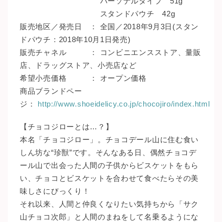
パーソナルタイプ 51g
スタンドパウチ 42g
販売地区／発売日 ： 全国／2018年9月3日(スタン
ドパウチ：2018年10月1日発売)
販売チャネル ： コンビニエンスストア、量販
店、ドラッグストア、小売店など
希望小売価格 ： オープン価格
商品ブランドペー
ジ：
http://www.shoeidelicy.co.jp/chocojiro/index.html
【チョコジローとは…？】
本名「チョコジロー」。チョコデール山に住む食い
しん坊な“珍獣”です。そんなある日、偶然チョコデ
ール山で出会った人間の子供からビスケットをもら
い、チョコとビスケットを合わせて食べたらその美
味しさにびっくり！
それ以来、人間と仲良くなりたい気持ちから「サク
山チョコ次郎」と人間のまねをして名乗るようにな