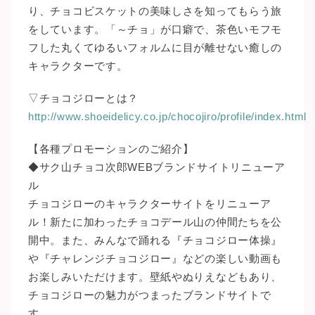
り、チョコビスケットの美味しさを知ってもらう旅
をしています。「～チョ」が口癖で、茶色いモフモ
フした丸くてゆるいフォルムに目が離せない癒しの
キャラクターです。
▽チョコジローとは？
http://www.shoeidelicy.co.jp/chocojiro/profile/index.html
【各種プロモーションのご紹介】
◆サク山チョコ次郎WEBブランドサイトリニューア
ル
チョコジローのキャラクターサイトをリニューア
ル！新たに加わったチョコデール山の仲間たちを公
開中。また、みんなで踊れる『チョコジロー体操』
や『チャレンジチョコジロー』などの楽しい動画も
お楽しみいただけます。壁紙やぬりえなどもあり、
チョコジローの魅力がつまったブランドサイトで
す。