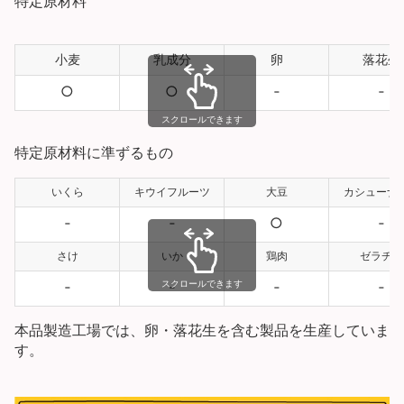
特定原材料
小麦
乳成分
卵
落花生
○
○
‐
‐
スクロールできます
特定原材料に準ずるもの
いくら
キウイフルーツ
大豆
カシューナ
‐
‐
○
‐
さけ
いか
鶏肉
ゼラチン
‐
‐
‐
‐
スクロールできます
本品製造工場では、卵・落花生を含む製品を生産していま
す。