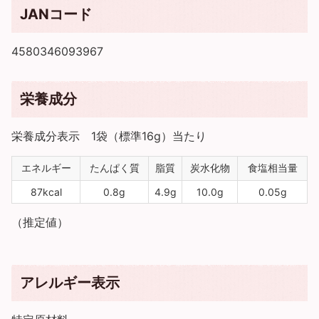
JANコード
4580346093967
栄養成分
栄養成分表示 1袋（標準16g）当たり
エネルギー
たんぱく質
脂質
炭水化物
食塩相当量
87kcal
0.8g
4.9g
10.0g
0.05g
（推定値）
アレルギー表示