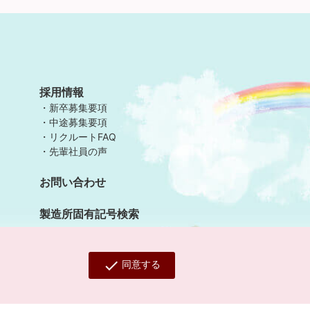
採用情報
新卒募集要項
中途募集要項
リクルートFAQ
先輩社員の声
お問い合わせ
製造所固有記号検索
check
同意する