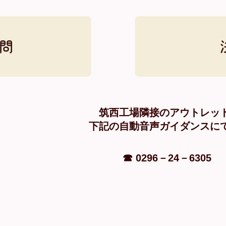
筑西工場隣接のアウ
下記の自動音声ガイダ
☎ 0296－24－6